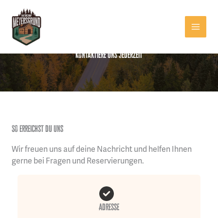
Zum
Inhalt
Naturcamp Meyersgrund
springen
Kontaktiere uns jederzeit
So erreichst du uns
Wir freuen uns auf deine Nachricht und helfen Ihnen
gerne bei Fragen und Reservierungen.
Adresse