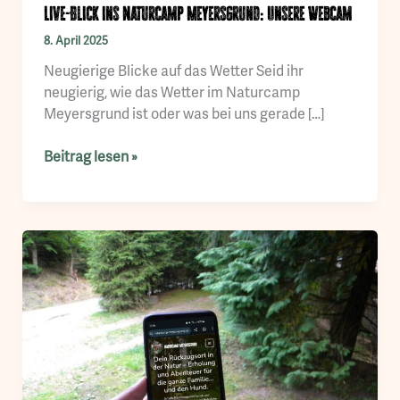
Live-Blick ins Naturcamp Meyersgrund: Unsere Webcam
8. April 2025
Neugierige Blicke auf das Wetter Seid ihr
neugierig, wie das Wetter im Naturcamp
Meyersgrund ist oder was bei uns gerade […]
Live-
Beitrag lesen »
Blick
ins
Naturcamp
Meyersgrund:
Unsere
Webcam