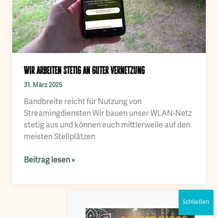
Wir arbeiten stetig an guter Vernetzung
31. März 2025
Bandbreite reicht für Nutzung von
Streamingdiensten Wir bauen unser WLAN-Netz
stetig aus und können euch mittlerweile auf den
meisten Stellplätzen
Wir
Beitrag lesen »
arbeiten
stetig
an
guter